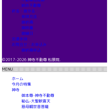
納め不動尊
祈る・授かる
参拝方法
御祈祷
御供養
御縁日
交通手段
お問合せ・お申込み
御祈祷申込
©2017-2026 神寺不動尊 松景院.
MENU
ホーム
今月の特集
神寺
御本尊-神寺不動尊
秘仏-大聖歓喜天
慈母観世音菩薩