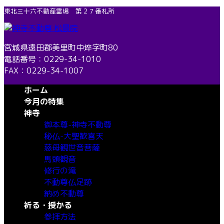
コ
ナ
東北三十六不動産霊場 第２７番札所
ン
ビ
テ
ゲ
ン
ー
宮城県遠田郡美里町中埣字町80
ツ
シ
電話番号：0229-34-1010
へ
ョ
FAX：0229-34-1007
ス
ン
ホーム
キ
に
今月の特集
ッ
移
神寺
プ
動
御本尊-神寺不動尊
秘仏-大聖歓喜天
慈母観世音菩薩
馬頭観音
修行の滝
不動尊仏足跡
納め不動尊
祈る・授かる
参拝方法