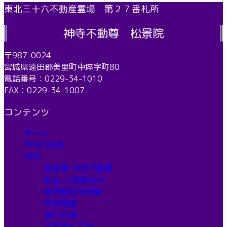
東北三十六不動産霊場 第２７番札所
神寺不動尊 松景院
〒987-0024
宮城県遠田郡美里町中埣字町80
電話番号：0229-34-1010
FAX：0229-34-1007
コンテンツ
ホーム
今月の特集
神寺
御本尊-神寺不動尊
秘仏-大聖歓喜天
慈母観世音菩薩
馬頭観音
修行の滝
不動尊仏足跡