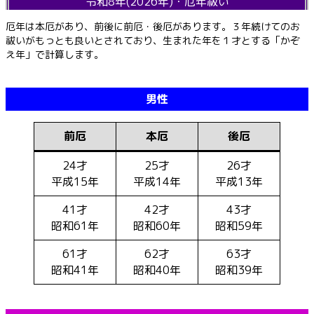
令和8年(2026年)・厄年祓い
厄年は本厄があり、前後に前厄・後厄があります。３年続けてのお
祓いがもっとも良いとされており、生まれた年を１才とする「かぞ
え年」で計算します。
男性
前厄
本厄
後厄
24才
25才
26才
平成15年
平成14年
平成13年
41才
42才
43才
昭和61年
昭和60年
昭和59年
61才
62才
63才
昭和41年
昭和40年
昭和39年