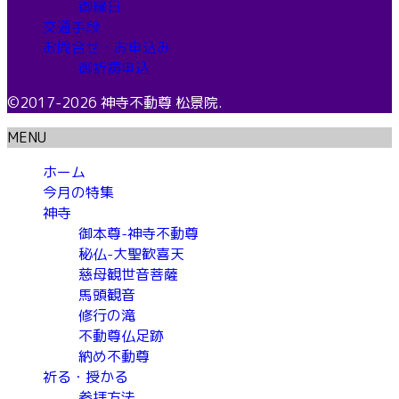
御縁日
交通手段
お問合せ・お申込み
御祈祷申込
©2017-2026 神寺不動尊 松景院.
MENU
ホーム
今月の特集
神寺
御本尊-神寺不動尊
秘仏-大聖歓喜天
慈母観世音菩薩
馬頭観音
修行の滝
不動尊仏足跡
納め不動尊
祈る・授かる
参拝方法