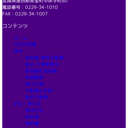
宮城県遠田郡美里町中埣字町80
電話番号：0229-34-1010
FAX：0229-34-1007
コンテンツ
ホーム
今月の特集
神寺
御本尊-神寺不動尊
秘仏-大聖歓喜天
慈母観世音菩薩
馬頭観音
修行の滝
不動尊仏足跡
納め不動尊
祈る・授かる
参拝方法
御祈祷
御供養