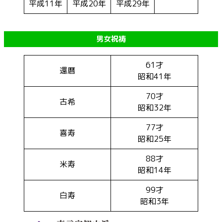
平成11年
平成20年
平成29年
男女祝祷
61才
還暦
昭和41年
70才
古希
昭和32年
77才
喜寿
昭和25年
88才
米寿
昭和14年
99才
白寿
昭和3年