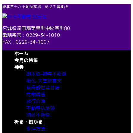
コ
ナ
東北三十六不動産霊場 第２７番札所
ン
ビ
テ
ゲ
ン
ー
宮城県遠田郡美里町中埣字町80
ツ
シ
電話番号：0229-34-1010
へ
ョ
FAX：0229-34-1007
ス
ン
ホーム
キ
に
今月の特集
ッ
移
神寺
プ
動
御本尊-神寺不動尊
秘仏-大聖歓喜天
慈母観世音菩薩
馬頭観音
修行の滝
不動尊仏足跡
納め不動尊
祈る・授かる
参拝方法