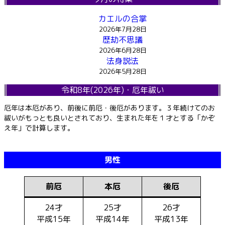
カエルの合掌
2026年7月28日
歴劫不思議
2026年6月28日
法身説法
2026年5月28日
令和8年(2026年)・厄年祓い
厄年は本厄があり、前後に前厄・後厄があります。３年続けてのお
祓いがもっとも良いとされており、生まれた年を１才とする「かぞ
え年」で計算します。
男性
前厄
本厄
後厄
24才
25才
26才
平成15年
平成14年
平成13年