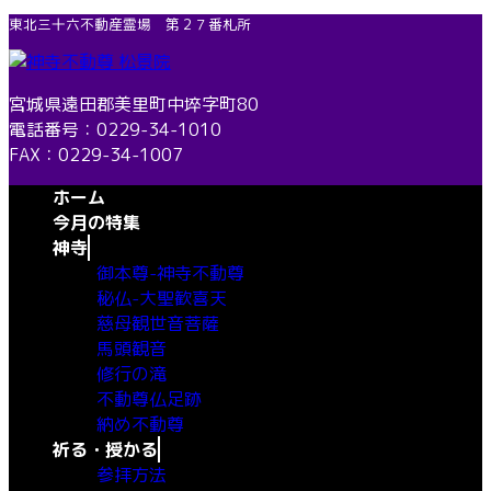
コ
ナ
東北三十六不動産霊場 第２７番札所
ン
ビ
テ
ゲ
ン
ー
宮城県遠田郡美里町中埣字町80
ツ
シ
電話番号：0229-34-1010
へ
ョ
FAX：0229-34-1007
ス
ン
ホーム
キ
に
今月の特集
ッ
移
神寺
プ
動
御本尊-神寺不動尊
秘仏-大聖歓喜天
慈母観世音菩薩
馬頭観音
修行の滝
不動尊仏足跡
納め不動尊
祈る・授かる
参拝方法