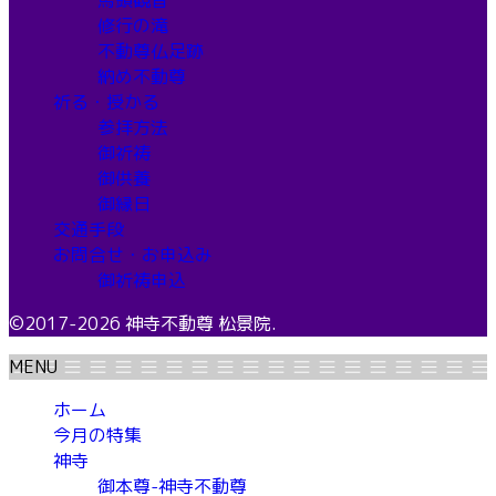
修行の滝
不動尊仏足跡
納め不動尊
祈る・授かる
参拝方法
御祈祷
御供養
御縁日
交通手段
お問合せ・お申込み
御祈祷申込
©2017-2026 神寺不動尊 松景院.
MENU
ホーム
今月の特集
神寺
御本尊-神寺不動尊