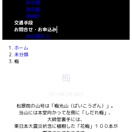
御祈祷
御供養
御縁日
交通手段
お問合せ・お申込み
御祈祷申込
ホーム
未分類
梅
梅
2019年2月28日
松景院の山号は「梅光山（ばいこうざん）」。
当山には本堂向かって左側に「しだれ梅」、
大師堂裏手には、
東日本大震災祈念に植樹した「花梅」１００本が