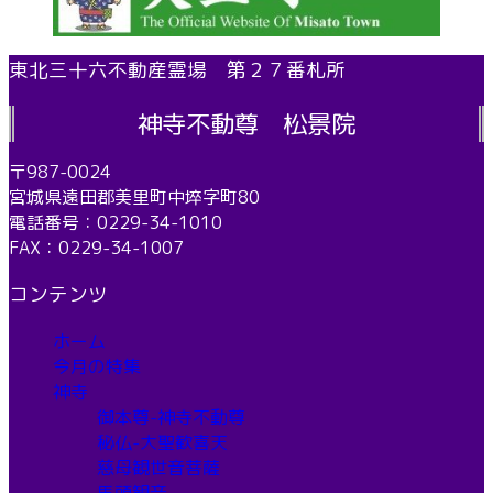
東北三十六不動産霊場 第２７番札所
神寺不動尊 松景院
〒987-0024
宮城県遠田郡美里町中埣字町80
電話番号：0229-34-1010
FAX：0229-34-1007
コンテンツ
ホーム
今月の特集
神寺
御本尊-神寺不動尊
秘仏-大聖歓喜天
慈母観世音菩薩
馬頭観音