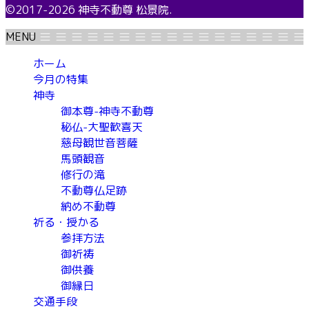
©2017-2026 神寺不動尊 松景院.
MENU
ホーム
今月の特集
神寺
御本尊-神寺不動尊
秘仏-大聖歓喜天
慈母観世音菩薩
馬頭観音
修行の滝
不動尊仏足跡
納め不動尊
祈る・授かる
参拝方法
御祈祷
御供養
御縁日
交通手段