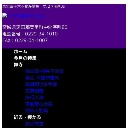
コ
ナ
東北三十六不動産霊場 第２７番札所
ン
ビ
テ
ゲ
ン
ー
宮城県遠田郡美里町中埣字町80
ツ
シ
電話番号：0229-34-1010
へ
ョ
FAX：0229-34-1007
ス
ン
ホーム
キ
に
今月の特集
ッ
移
神寺
プ
動
御本尊-神寺不動尊
秘仏-大聖歓喜天
慈母観世音菩薩
馬頭観音
修行の滝
不動尊仏足跡
納め不動尊
祈る・授かる
参拝方法