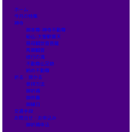
ホーム
今月の特集
神寺
御本尊-神寺不動尊
秘仏-大聖歓喜天
慈母観世音菩薩
馬頭観音
修行の滝
不動尊仏足跡
納め不動尊
祈る・授かる
参拝方法
御祈祷
御供養
御縁日
交通手段
お問合せ・お申込み
御祈祷申込