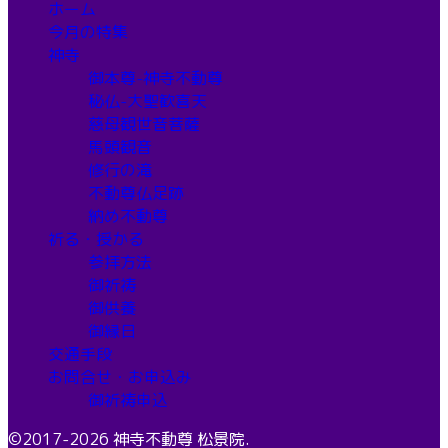
ホーム
今月の特集
神寺
御本尊-神寺不動尊
秘仏-大聖歓喜天
慈母観世音菩薩
馬頭観音
修行の滝
不動尊仏足跡
納め不動尊
祈る・授かる
参拝方法
御祈祷
御供養
御縁日
交通手段
お問合せ・お申込み
御祈祷申込
©2017-2026 神寺不動尊 松景院.