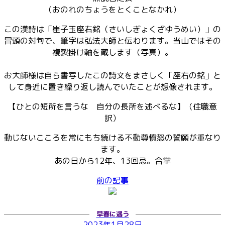
（おのれのちょうをとくことなかれ）
この漢詩は「崔子玉座右銘（さいしぎょくざゆうめい）」の
冒頭の対句で、筆字は弘法大師と伝わります。当山ではその
複製掛け軸を蔵します（写真）。
お大師様は自ら書写したこの詩文をまさしく「座右の銘」と
して身近に置き繰り返し読んでいたことが想像されます。
【ひとの短所を言うな 自分の長所を述べるな】（住職意
訳）
動じないこころを常にもち続ける不動尊憤怒の誓願が重なり
ます。
あの日から12年、13回忌。合掌
前の記事
早春に遇う
2023年1月28日