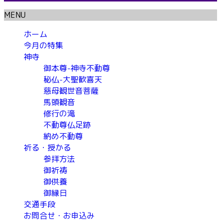
MENU
ホーム
今月の特集
神寺
御本尊-神寺不動尊
秘仏-大聖歓喜天
慈母観世音菩薩
馬頭観音
修行の滝
不動尊仏足跡
納め不動尊
祈る・授かる
参拝方法
御祈祷
御供養
御縁日
交通手段
お問合せ・お申込み