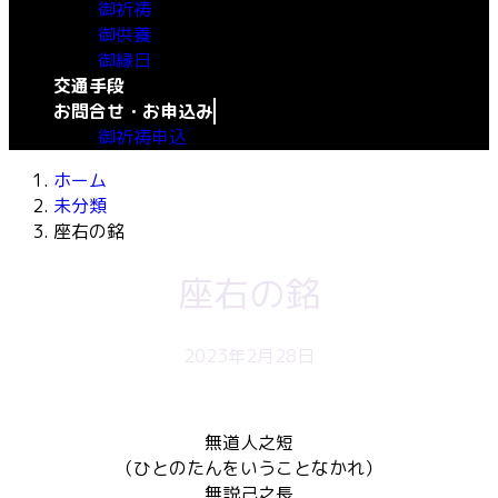
御祈祷
御供養
御縁日
交通手段
お問合せ・お申込み
御祈祷申込
ホーム
未分類
座右の銘
座右の銘
2023年2月28日
無道人之短
（ひとのたんをいうことなかれ）
無説己之長