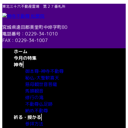
コ
ナ
東北三十六不動産霊場 第２７番札所
ン
ビ
テ
ゲ
ン
ー
宮城県遠田郡美里町中埣字町80
ツ
シ
電話番号：0229-34-1010
へ
ョ
FAX：0229-34-1007
ス
ン
ホーム
キ
に
今月の特集
ッ
移
神寺
プ
動
御本尊-神寺不動尊
秘仏-大聖歓喜天
慈母観世音菩薩
馬頭観音
修行の滝
不動尊仏足跡
納め不動尊
祈る・授かる
参拝方法